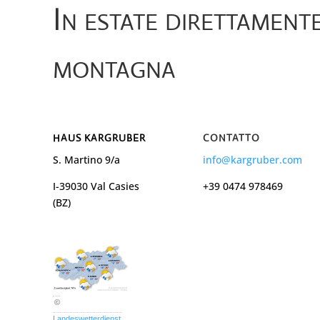
In estate direttament
montagna
HAUS KARGRUBER
CONTATTO
S. Martino 9/a
info@kargruber.com
I-39030 Val Casies
+39 0474 978469
(BZ)
©
Landeswetterdienst